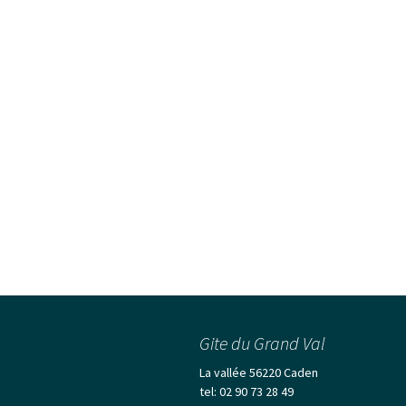
Gite du Grand Val
La vallée 56220 Caden
tel: 02 90 73 28 49