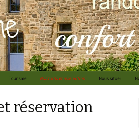
arme dans le Morbihan
and val
Tourisme
Nos tarifs et réservation
Nous situer
No
restaurants et marchés
Tarifs maison d’hôtes
et réservation
Activités
Tarifs gite
Partenaires
week end cadeau
Réservation