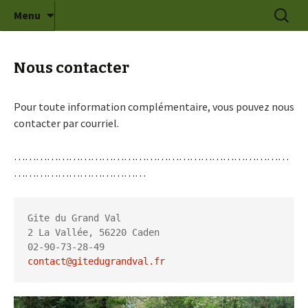
Gite et chambre d'hôtes de charme dans le
Aller
Recherc
gite du grand val
Menu
au
Morbihan
contenu
Nous contacter
Pour toute information complémentaire, vous pouvez nous
contacter par courriel.
…………………………………………………………………
………………………………
Gite du Grand Val

2 La Vallée, 56220 Caden
