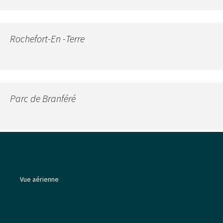
Rochefort-En -Terre
Parc de Branféré
Vue aérienne