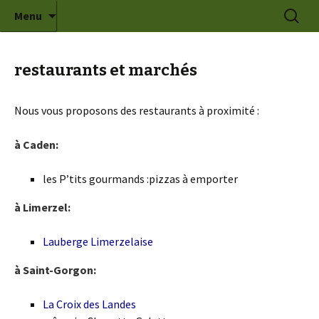
Gite et chambre d'hôtes de charme dans le
Aller
Recherc
gite du grand val
Menu
au
Morbihan
contenu
restaurants et marchés
Nous vous proposons des restaurants à proximité :
à Caden:
les P’tits gourmands :pizzas à emporter
à Limerzel:
Lauberge Limerzelaise
à Saint-Gorgon:
La Croix des Landes